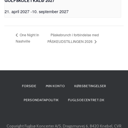
GOLFSKOLE I KALØ 2027
21. april 2027
-
10. september 2027
Påskebrunch i forbindelse med
One Night In
Nashville
PÅSKEUDSTILLINGEN 2026
FORSIDE
MIN KONTO
KØBSBETINGELSER
PERSONDATAPOLITIK
FUGLSOECENTRET.DK
Copyright Fuglsø Koncerter A/S, Dragsmurvej 6, 8420 Knebel, CVR