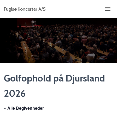
Fuglsø Koncerter A/S
S
K
I
F
T
N
A
V
I
G
A
T
I
Golfophold på Djursland
O
N
2026
« Alle Begivenheder