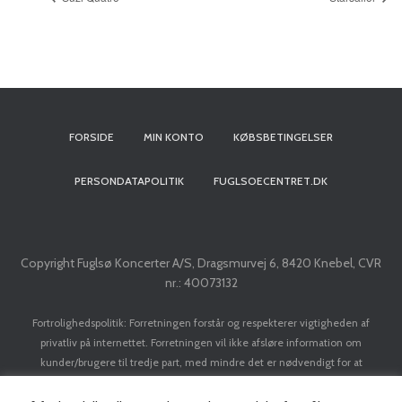
FORSIDE
MIN KONTO
KØBSBETINGELSER
PERSONDATAPOLITIK
FUGLSOECENTRET.DK
Copyright Fuglsø Koncerter A/S, Dragsmurvej 6, 8420 Knebel, CVR
nr.: 40073132
Fortrolighedspolitik: Forretningen forstår og respekterer vigtigheden af
privatliv på internettet. Forretningen vil ikke afsløre information om
kunder/brugere til tredje part, med mindre det er nødvendigt for at
implementere en transaktion. Forretningen vil ikke sælge dit navn, adresse, e-