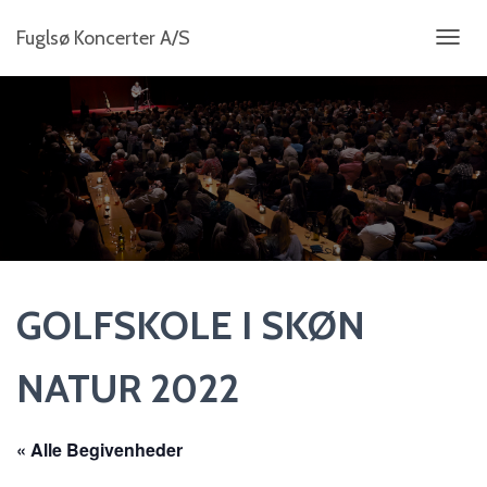
Fuglsø Koncerter A/S
S
K
I
F
T
N
A
V
I
G
A
T
I
GOLFSKOLE I SKØN
O
N
NATUR 2022
« Alle Begivenheder