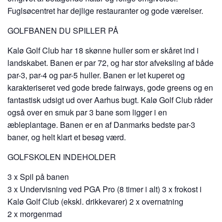
Fuglsøcentret har dejlige restauranter og gode værelser.
GOLFBANEN DU SPILLER PÅ
Kalø Golf Club har 18 skønne huller som er skåret ind i
landskabet. Banen er par 72, og har stor afveksling af både
par-3, par-4 og par-5 huller. Banen er let kuperet og
karakteriseret ved gode brede fairways, gode greens og en
fantastisk udsigt ud over Aarhus bugt. Kalø Golf Club råder
også over en smuk par 3 bane som ligger i en
æbleplantage. Banen er en af Danmarks bedste par-3
baner, og helt klart et besøg værd.
GOLFSKOLEN INDEHOLDER
3 x Spil på banen
3 x Undervisning ved PGA Pro (8 timer i alt) 3 x frokost i
Kalø Golf Club (ekskl. drikkevarer) 2 x overnatning
2 x morgenmad