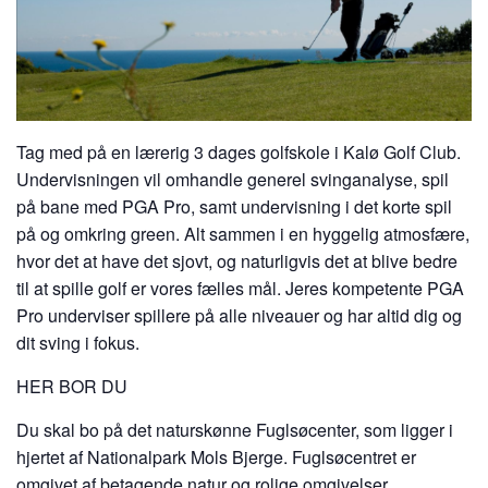
Tag med på en lærerig 3 dages golfskole i Kalø Golf Club.
Undervisningen vil omhandle generel svinganalyse, spil
på bane med PGA Pro, samt undervisning i det korte spil
på og omkring green. Alt sammen i en hyggelig atmosfære,
hvor det at have det sjovt, og naturligvis det at blive bedre
til at spille golf er vores fælles mål. Jeres kompetente PGA
Pro underviser spillere på alle niveauer og har altid dig og
dit sving i fokus.
HER BOR DU
Du skal bo på det naturskønne Fuglsøcenter, som ligger i
hjertet af Nationalpark Mols Bjerge. Fuglsøcentret er
omgivet af betagende natur og rolige omgivelser.