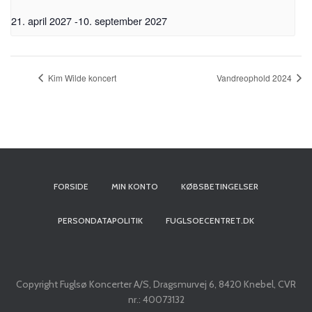
21. april 2027
-
10. september 2027
Kim Wilde koncert
Vandreophold 2024
FORSIDE
MIN KONTO
KØBSBETINGELSER
PERSONDATAPOLITIK
FUGLSOECENTRET.DK
Copyright Fuglsø Koncerter A/S, Dragsmurvej 6, 8420 Knebel, CVR
nr.: 40073132