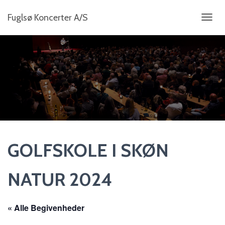
Fuglsø Koncerter A/S
S
K
I
F
T
N
A
V
I
G
A
T
I
GOLFSKOLE I SKØN
O
N
NATUR 2024
« Alle Begivenheder