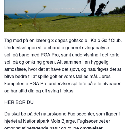
Tag med på en lærerig 3 dages golfskole i Kalø Golf Club.
Undervisningen vil omhandle generel svinganalyse,
spil på bane med PGA Pro, samt undervisning i det korte
spil på og omkring green. Alt sammen i en hyggelig
atmosfære, hvor det at have det sjovt, og naturligvis det at
blive bedre til at spille golf er vores fælles mål. Jeres
kompetente PGA Pro underviser spillere på alle niveauer
og har altid dig og dit sving i fokus.
HER BOR DU
Du skal bo på det naturskønne Fuglsøcenter, som ligger i
hjertet af Nationalpark Mols Bjerge. Fuglsøcentret er
omgivet af betagende natur og rolige omgivelser.