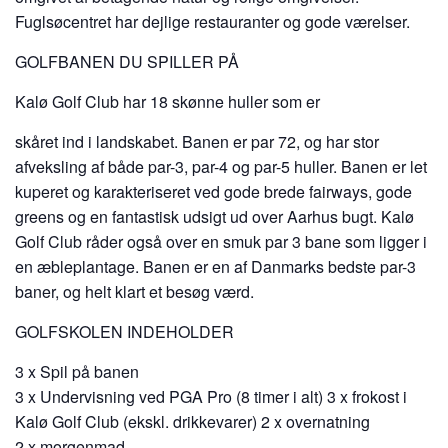
Fuglsøcentret har dejlige restauranter og gode værelser.
GOLFBANEN DU SPILLER PÅ
Kalø Golf Club har 18 skønne huller som er
skåret ind i landskabet. Banen er par 72, og har stor
afveksling af både par-3, par-4 og par-5 huller. Banen er let
kuperet og karakteriseret ved gode brede fairways, gode
greens og en fantastisk udsigt ud over Aarhus bugt. Kalø
Golf Club råder også over en smuk par 3 bane som ligger i
en æbleplantage. Banen er en af Danmarks bedste par-3
baner, og helt klart et besøg værd.
GOLFSKOLEN INDEHOLDER
3 x Spil på banen
3 x Undervisning ved PGA Pro (8 timer i alt) 3 x frokost i
Kalø Golf Club (ekskl. drikkevarer) 2 x overnatning
2 x morgenmad