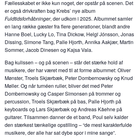
Fællesskabet er ikke kun noget, der opstår på scenen. Det
er også drivkraften bag Krebs’ nye album
Fuldtidsforhåbninger
, der udkom i 2025. Albummet samler
en lang række gæster fra flere generationer, blandt andre
Hanne Boel, Lucky Lo, Tina Dickow, Helgï Jónsson, Jonas
Dissing, Simone Tang, Palle Hjorth, Annika Aakjær, Martin
Sommer, Jacob Dinesen og Kajsa Vala.
Bag kulissen – og på scenen – står det stærke hold af
musikere, der har været med til at forme albummet: Oliver
Mønster, Troels Skjærbæk, Peter Dombernowsky og Knud
Møller. Og når turnéen ruller, bliver det med Peter
Dombernowsky og Casper Simonsen på trommer og
percussion, Troels Skjærbæk på bas, Palle Hjorth på
keyboards og Lars Skjærbæk og Andreas Käehne på
guitarer. Tilsammen danner de et band, Poul selv kalder
den stærkest tænkelige opstilling – “de mest karakterfulde
musikere, der alle har sat dybe spor i mine sange”.