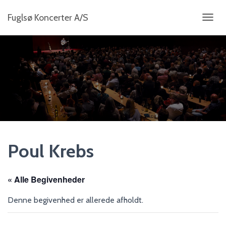
Fuglsø Koncerter A/S
S
K
I
F
T
N
A
V
I
G
A
T
I
Poul Krebs
O
N
« Alle Begivenheder
Denne begivenhed er allerede afholdt.