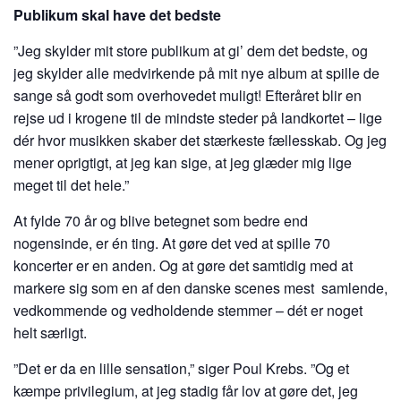
Publikum skal have det bedste
”Jeg skylder mit store publikum at gi’ dem det bedste, og
jeg skylder alle medvirkende på mit nye album at spille de
sange så godt som overhovedet muligt! Efteråret blir en
rejse ud i krogene til de mindste steder på landkortet – lige
dér hvor musikken skaber det stærkeste fællesskab. Og jeg
mener oprigtigt, at jeg kan sige, at jeg glæder mig lige
meget til det hele.”
At fylde 70 år og blive betegnet som bedre end
nogensinde, er én ting. At gøre det ved at spille 70
koncerter er en anden. Og at gøre det samtidig med at
markere sig som en af den danske scenes mest
samlende,
vedkommende og vedholdende stemmer – dét er noget
helt særligt.
”Det er da en lille sensation,” siger Poul Krebs. ”Og et
kæmpe privilegium, at jeg stadig får lov at gøre det, jeg