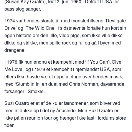
(Susan Kay Quatro), født 3. juni 1950 i Detroit i USA, er
bassistog sanger.
1974 var hendes største år med monsterhitsene ‘Devilgate
Drive’ og ‘The Wild One’, i sidstnævnte fortalte hun kort sin
egen historie om den lille, vilde pige, som ikke ville dikke-
dikke og strikke, men spille rock og rul og gå i byen med
drengene.
I 1978 fik hun endnu et kæmpehit med ‘If You Can’t Give
Me Love’, og i 1979 et kæmpehit i hjemlandet USA, som
ellers ikke havde været oppe at ringe over hendes musik,
med ‘Stumblin In’ en duet med Chris Norman, daværende
forsanger i Smokie.
Suzi Quatro er et af de 70’er fænomener, som bliver ved
med at dukke op i det ny årtusinde. Men Suzi Quatro er
ikke på en reunion tour og hænger ikke fast i fordums store
tider.