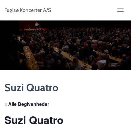
Fuglsø Koncerter A/S
S
K
I
F
T
N
A
V
I
G
A
T
I
Suzi Quatro
O
N
« Alle Begivenheder
Suzi Quatro