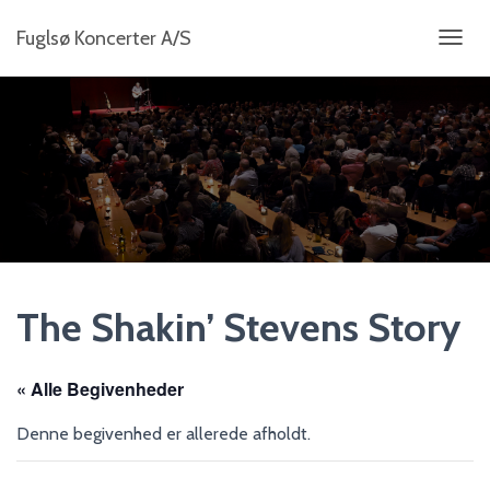
Fuglsø Koncerter A/S
S
K
I
F
T
N
A
V
I
G
A
T
I
The Shakin’ Stevens Story
O
N
« Alle Begivenheder
Denne begivenhed er allerede afholdt.