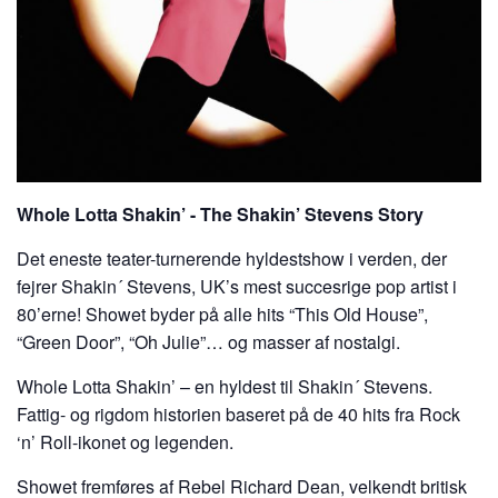
Whole Lotta Shakin’ ­- The Shakin’ Stevens Story
Det eneste teater-turnerende hyldestshow i verden, der
fejrer Shakin´ Stevens, UK’s mest succesrige pop artist i
80’erne! Showet byder på alle hits “This Old House”,
“Green Door”, “Oh Julie”… og masser af nostalgi.
Whole Lotta Shakin’ – en hyldest til Shakin´ Stevens.
Fattig- og rigdom historien baseret på de 40 hits fra Rock
‘n’ Roll-ikonet og legenden.
Showet fremføres af Rebel Richard Dean, velkendt britisk