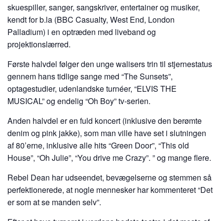
skuespiller, sanger, sangskriver, entertainer og musiker,
kendt for b.la (BBC Casualty, West End, London
Palladium) i en optræden med liveband og
projektionslærred.
Første halvdel følger den unge walisers trin til stjernestatus
gennem hans tidlige sange med “The Sunsets”,
optagestudier, udenlandske turnéer, “ELVIS THE
MUSICAL” og endelig “Oh Boy” tv-serien.
Anden halvdel er en fuld koncert (inklusive den berømte
denim og pink jakke), som man ville have set i slutningen
af 80’erne, inklusive alle hits “Green Door”, “This old
House”, “Oh Julie”, “You drive me Crazy”. ” og mange flere.
Rebel Dean har udseendet, bevægelserne og stemmen så
perfektionerede, at nogle mennesker har kommenteret “Det
er som at se manden selv”.