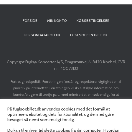
FORSIDE
MIN KONTO
KØBSBETINGELSER
PERSONDATAPOLITIK
FUGLSOECENTRET.DK
Copyright Fuglsø Koncerter A/S, Dragsmurvej 6, 8420 Knebel, CVR
nr.: 40073132
Fortrolighedspolitik: Forretningen forstår og respekterer vigtigheden af
privatliv på internettet. Forretningen vil ikke afsløre information om
kunder/brugere til tredje part, med mindre det er nødvendigt for at
implementere en transaktion. Forretningen vil ikke sælge dit navn, adresse, e-
mail adresse, kreditkort eller personlige data til nogen tredjepart uden din
På fuglsoebillet.dk anvendes cookies med det formål at
optimere websitet og dets funktionalitet, og dermed gøre
forudgående tilladelse.
besøget så nemt som muligt for dig.
Du kan til enhver tid slette cookies fra din computer. Hvordan