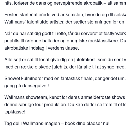
hits, forførende dans og nervepirrende akrobatik – alt samme
Festen starter allerede ved ankomsten, hvor du og dit selskab
Wallmans’ talentfulde artister, der sætter stemningen for en m
Når du har sat dig godt til rette, får du serveret et festfyrvær
pophits til rørende ballader og energiske rockklassikere. Du ka
akrobatiske indslag i verdensklasse.
Alle sejl er sat til for at give dig en julefrokost, som du sent
med en række elskede julehits, der får alle til at synge med, 
Showet kulminerer med en fantastisk finale, der gør det umuligt
gang på dansegulvet!
Wallmans showteam, kendt for deres anmelderroste shows i 
denne særlige tour-produktion. Du kan derfor se frem til et to
topklasse!
Tag del i Wallmans-magien – book dine pladser nu!