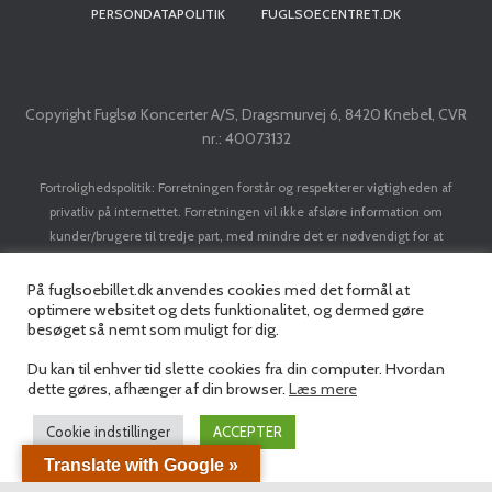
PERSONDATAPOLITIK
FUGLSOECENTRET.DK
Copyright Fuglsø Koncerter A/S, Dragsmurvej 6, 8420 Knebel, CVR
nr.: 40073132
Fortrolighedspolitik: Forretningen forstår og respekterer vigtigheden af
privatliv på internettet. Forretningen vil ikke afsløre information om
kunder/brugere til tredje part, med mindre det er nødvendigt for at
implementere en transaktion. Forretningen vil ikke sælge dit navn, adresse, e-
mail adresse, kreditkort eller personlige data til nogen tredjepart uden din
På fuglsoebillet.dk anvendes cookies med det formål at
optimere websitet og dets funktionalitet, og dermed gøre
forudgående tilladelse.
besøget så nemt som muligt for dig.
Du kan til enhver tid slette cookies fra din computer. Hvordan
dette gøres, afhænger af din browser.
Læs mere
Cookie indstillinger
ACCEPTER
Translate with Google »