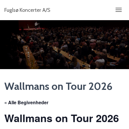
Fuglsø Koncerter A/S
S
K
I
F
T
N
A
V
I
G
A
T
I
Wallmans on Tour 2026
O
N
« Alle Begivenheder
Wallmans on Tour 2026