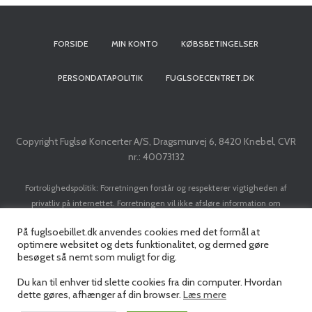
t
FORSIDE
MIN KONTO
KØBSBETINGELSER
i
o
PERSONDATAPOLITIK
FUGLSOECENTRET.DK
n
Copyright Fuglsø Koncerter A/S, Dragsmurvej 6, 8420 Knebel, CVR
nr.: 40073132
Fortrolighedspolitik: Forretningen forstår og respekterer vigtigheden af
privatliv på internettet. Forretningen vil ikke afsløre information om
kunder/brugere til tredje part, med mindre det er nødvendigt for at
På fuglsoebillet.dk anvendes cookies med det formål at
implementere en transaktion. Forretningen vil ikke sælge dit navn, adresse, e-
optimere websitet og dets funktionalitet, og dermed gøre
mail adresse, kreditkort eller personlige data til nogen tredjepart uden din
besøget så nemt som muligt for dig.
forudgående tilladelse.
Du kan til enhver tid slette cookies fra din computer. Hvordan
dette gøres, afhænger af din browser.
Læs mere