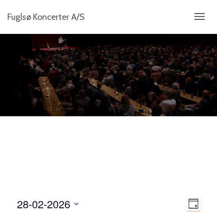
Fuglsø Koncerter A/S
SKIFT
NAVIG
N
28-02-2026
B
D
a
A
V