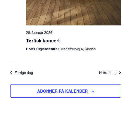
g
i
e
e
r
w
28. februar 2026
Tørfisk koncert
s
Hotel Fuglsøcentret
Dragsmurvej 6, Knebel
N
a
Forrige dag
Næste dag
v
ABONNER PÅ KALENDER
i
g
a