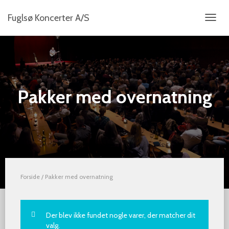
Fuglsø Koncerter A/S
SKIFT
NAVIG
Pakker med overnatning
Forside
/ Pakker med overnatning
Der blev ikke fundet nogle varer, der matcher dit
valg.