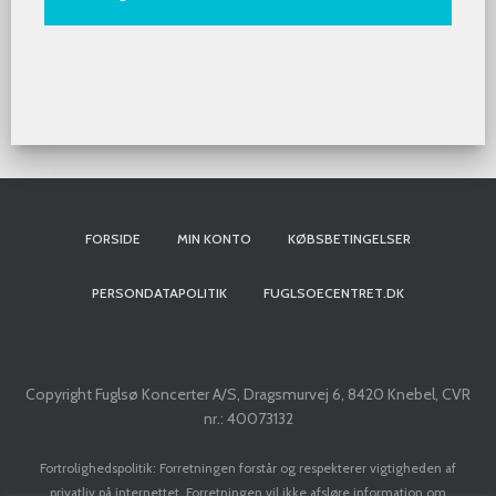
FORSIDE
MIN KONTO
KØBSBETINGELSER
PERSONDATAPOLITIK
FUGLSOECENTRET.DK
Copyright Fuglsø Koncerter A/S, Dragsmurvej 6, 8420 Knebel, CVR
nr.: 40073132
Fortrolighedspolitik: Forretningen forstår og respekterer vigtigheden af
privatliv på internettet. Forretningen vil ikke afsløre information om