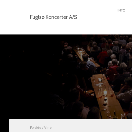
INFO
Fuglsø Koncerter A/S
Forside
/ Vine