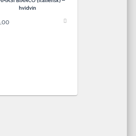
MASI BIANCO (italiensk) –
hvidvin
5,00