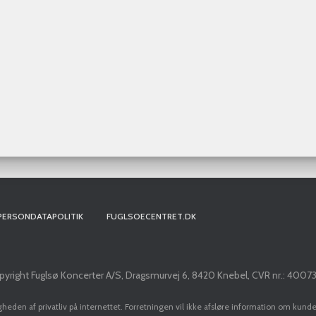
PERSONDATAPOLITIK
FUGLSOECENTRET.DK
yright Fuglsø Koncerter A/S, Dragsmurvej 6, 8420 Knebel, CVR nr.: 4007
igheden af privatliv på internettet. Forretningen vil ikke afsløre information om kund