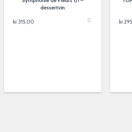
Symphonie de Fleurs 1/1 –
TOM
dessertvin
kr.
315,00
kr.
29