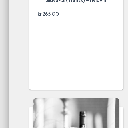
SENSAS ( fransk) – hvidvin
kr.
265,00