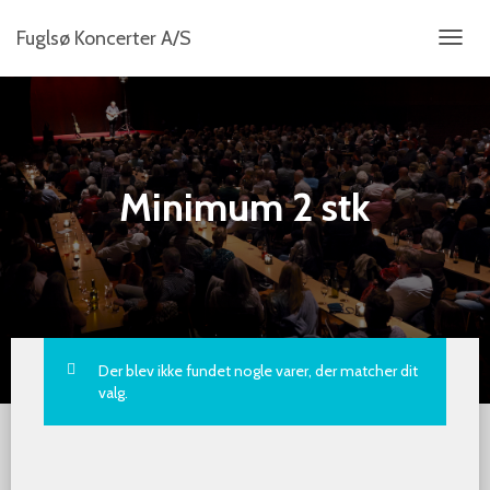
Fuglsø Koncerter A/S
SKIFT
NAVIG
Minimum 2 stk
Der blev ikke fundet nogle varer, der matcher dit
valg.