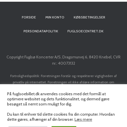
t
FORSIDE
MIN KONTO
KØBSBETINGELSER
i
o
PERSONDATAPOLITIK
FUGLSOECENTRET.DK
n
Copyright Fuglsø Koncerter A/S, Dragsmurvej 6, 8420 Knebel, CVR
nr.: 40073132
Fortrolighedspolitik: Forretningen forstår og respekterer vigtigheden af
privatliv på internettet. Forretningen vil ikke afsløre information om
kunder/brugere til tredje part, med mindre det er nødvendigt for at
På fuglsoebillet.dk anvendes cookies med det formål at
implementere en transaktion. Forretningen vil ikke sælge dit navn, adresse, e-
optimere websitet og dets funktionalitet, og dermed gøre
mail adresse, kreditkort eller personlige data til nogen tredjepart uden din
besøget så nemt som muligt for dig.
forudgående tilladelse.
Du kan til enhver tid slette cookies fra din computer. Hvordan
dette gøres, afhænger af din browser.
Læs mere