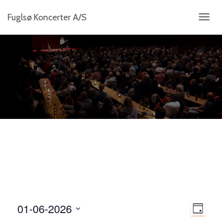
Fuglsø Koncerter A/S
SKIFT
NAVIG
N
01-06-2026
B
D
a
A
V