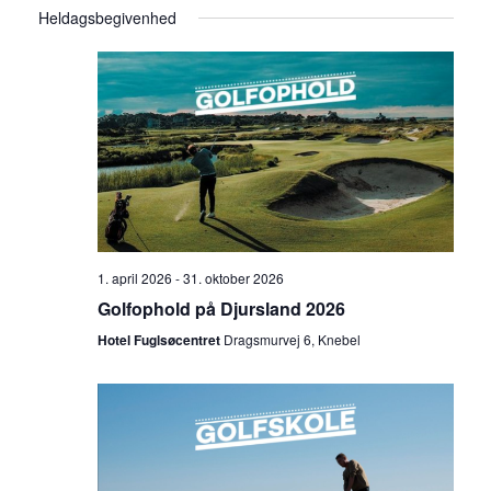
Heldagsbegivenhed
v
G
e
æ
l
i
g
g
g
d
a
i
a
t
t
v
o
i
.
o
e
n
a
n
1. april 2026
-
31. oktober 2026
f
Golfophold på Djursland 2026
h
v
Hotel Fuglsøcentret
Dragsmurvej 6, Knebel
i
e
s
d
n
i
V
n