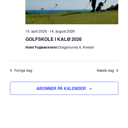
g
i
e
e
r
w
15. april 2026
-
14. august 2026
GOLFSKOLE I KALØ 2026
s
Hotel Fuglsøcentret
Dragsmurvej 6, Knebel
N
a
Forrige dag
Næste dag
v
ABONNER PÅ KALENDER
i
g
a