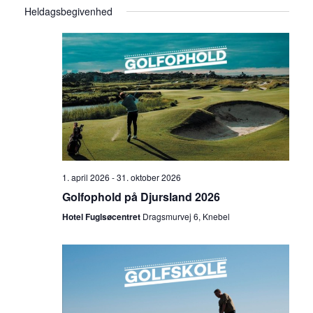
Heldagsbegivenhed
v
G
e
æ
l
i
g
g
g
d
a
i
a
t
t
v
o
i
.
o
e
n
a
n
1. april 2026
-
31. oktober 2026
f
Golfophold på Djursland 2026
h
v
Hotel Fuglsøcentret
Dragsmurvej 6, Knebel
i
e
s
d
n
i
V
n