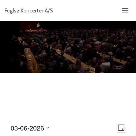
Fuglsø Koncerter A/S
SKIFT
NAVIG
N
03-06-2026
B
D
a
A
V