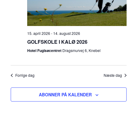
g
i
e
e
r
w
15. april 2026
-
14. august 2026
GOLFSKOLE I KALØ 2026
s
Hotel Fuglsøcentret
Dragsmurvej 6, Knebel
N
a
Forrige dag
Næste dag
v
ABONNER PÅ KALENDER
i
g
a