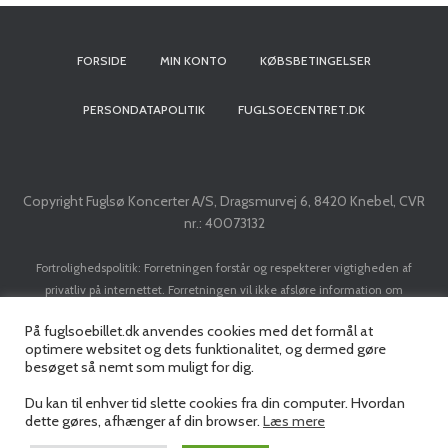
t
FORSIDE
MIN KONTO
KØBSBETINGELSER
i
o
PERSONDATAPOLITIK
FUGLSOECENTRET.DK
n
Copyright Fuglsø Koncerter A/S, Dragsmurvej 6, 8420 Knebel, CVR
nr.: 40073132
Fortrolighedspolitik: Forretningen forstår og respekterer vigtigheden af
privatliv på internettet. Forretningen vil ikke afsløre information om
kunder/brugere til tredje part, med mindre det er nødvendigt for at
På fuglsoebillet.dk anvendes cookies med det formål at
implementere en transaktion. Forretningen vil ikke sælge dit navn, adresse, e-
optimere websitet og dets funktionalitet, og dermed gøre
mail adresse, kreditkort eller personlige data til nogen tredjepart uden din
besøget så nemt som muligt for dig.
forudgående tilladelse.
Du kan til enhver tid slette cookies fra din computer. Hvordan
dette gøres, afhænger af din browser.
Læs mere