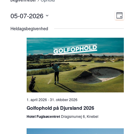
Begivenheder
Ophold
N
05-07-2026
B
D
a
A
V
Heldagsbegivenhed
v
G
e
æ
l
i
g
g
g
d
a
i
a
t
t
v
o
i
.
o
e
n
a
n
1. april 2026
-
31. oktober 2026
f
Golfophold på Djursland 2026
h
v
Hotel Fuglsøcentret
Dragsmurvej 6, Knebel
i
e
s