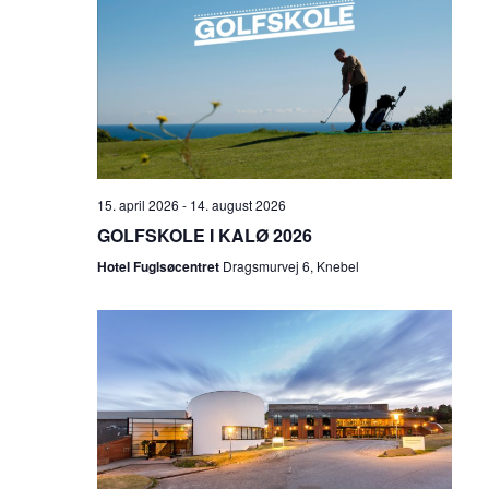
d
n
i
V
n
g
i
e
e
r
w
15. april 2026
-
14. august 2026
GOLFSKOLE I KALØ 2026
s
Hotel Fuglsøcentret
Dragsmurvej 6, Knebel
N
a
v
i