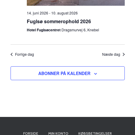
g
14. juni 2026
-
10. august 2026
a
Fuglsø sommerophold 2026
t
Hotel Fuglsøcentret
Dragsmurvej 6, Knebel
i
Forrige dag
Næste dag
o
n
ABONNER PÅ KALENDER
FORSIDE
MIN KONTO
KØBSBETINGELSER