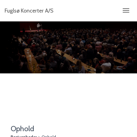
Fuglsø Koncerter A/S
SKIFT
NAVIG
Ophold