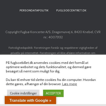
PERSONDATAPOLITIK
FUGLSOECENTRET.DK
Copyright Fuglsø Koncerter A/S, Dragsmurvej 6, 8420 Knebel, CVR
nr.: 40073132
Fortrolighedspolitik: Forretningen forstår og respekterer vigtigheden af
privatliv på internettet. Forretningen vil ikke afsløre information om
kunder/brugere til tredje part, med mindre det er nødvendigt for at
På fuglsoebillet.dk anvendes cookies med det formål at
implementere en transaktion. Forretningen vil ikke sælge dit navn, adresse, e-
optimere websitet og dets funktionalitet, og dermed gøre
mail adresse, kreditkort eller personlige data til nogen tredjepart uden din
besøget så nemt som muligt for dig.
forudgående tilladelse.
Du kan til enhver tid slette cookies fra din computer. Hvordan
dette gøres, afhænger af din browser.
Læs mere
Cookie indstillinger
ACCEPTER
Translate with Google »