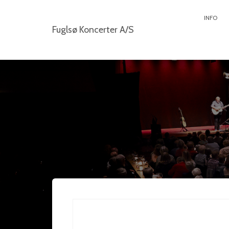
INFO
Fuglsø Koncerter A/S