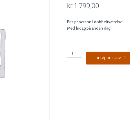
kr.
1.799,00
Pris pr person i dobbeltværelse
Med fridag på anden dag
Golfophold
i
TILFØJ TIL KURV
dobbeltværelse
antal