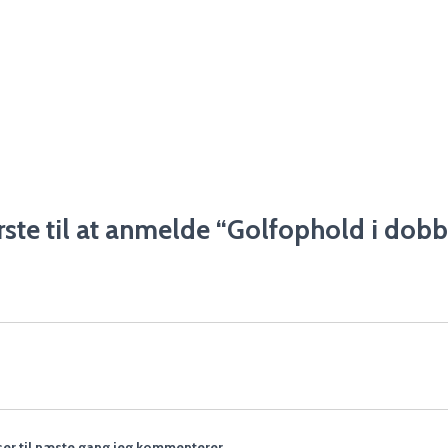
rste til at anmelde “Golfophold i dobb
er til næste gang jeg kommenterer.