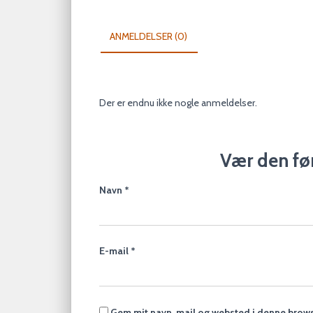
ANMELDELSER (0)
Der er endnu ikke nogle anmeldelser.
Vær den fø
Navn
*
E-mail
*
Gem mit navn, mail og websted i denne brows