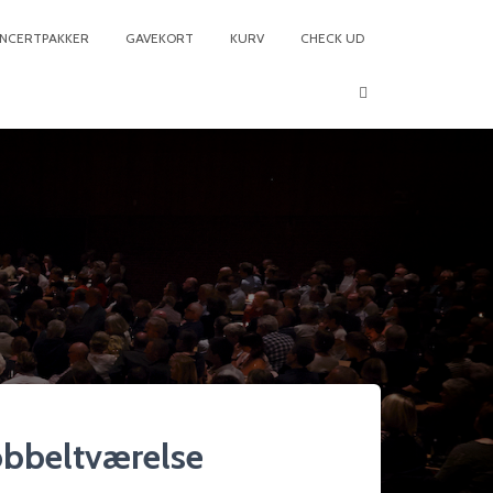
NCERTPAKKER
GAVEKORT
KURV
CHECK UD
obbeltværelse