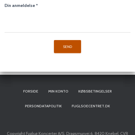
Din anmeldelse
*
FORSIDE
MIN KONTO
KØBSBETINGELSER
PERSONDATAPOLITIK
FUGLSOECENTRET.DK
Copyright Fuglsø Koncerter A/S, Dragsmurvej 6, 8420 Knebel, CVR