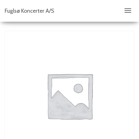
Fuglsø Koncerter A/S
S
K
I
F
T
N
A
V
I
G
A
T
I
O
N