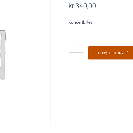
kr.
340,00
Koncertbillet
Koncertpakke
1
TILFØJ TIL KURV
antal