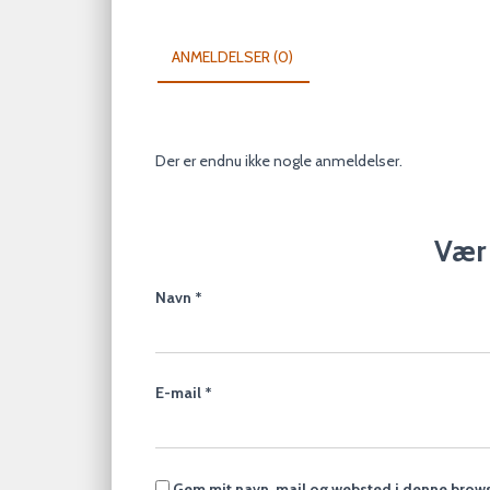
ANMELDELSER (0)
Der er endnu ikke nogle anmeldelser.
Vær 
Navn
*
E-mail
*
Gem mit navn, mail og websted i denne brows