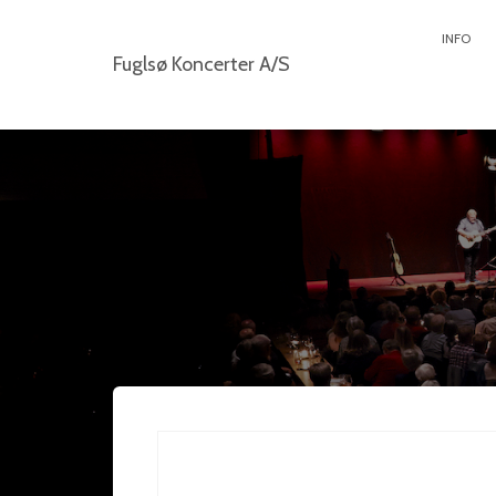
INFO
Fuglsø Koncerter A/S