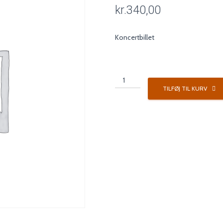
kr.
340,00
Koncertbillet
Koncertpakke
1
TILFØJ TIL KURV
antal