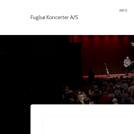
INFO
Fuglsø Koncerter A/S