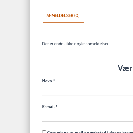
ANMELDELSER (0)
Der er endnu ikke nogle anmeldelser.
Vær 
Navn
*
E-mail
*
Gem mit navn, mail og websted i denne brows