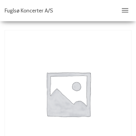
Fuglsø Koncerter A/S
S
K
I
F
T
N
A
V
I
G
A
T
I
O
N