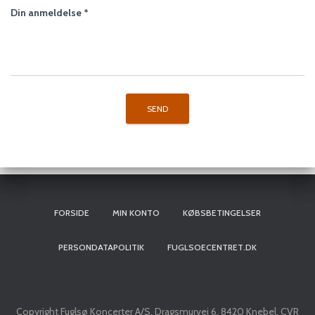
Din anmeldelse
*
FORSIDE
MIN KONTO
KØBSBETINGELSER
PERSONDATAPOLITIK
FUGLSOECENTRET.DK
Copyright Fuglsø Koncerter A/S, Dragsmurvej 6, 8420 Knebel, CVR