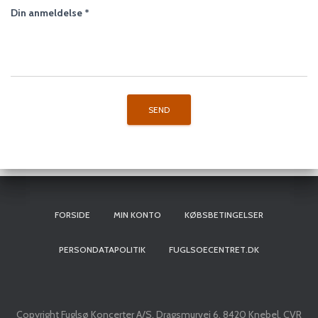
Din anmeldelse
*
FORSIDE
MIN KONTO
KØBSBETINGELSER
PERSONDATAPOLITIK
FUGLSOECENTRET.DK
Copyright Fuglsø Koncerter A/S, Dragsmurvej 6, 8420 Knebel, CVR