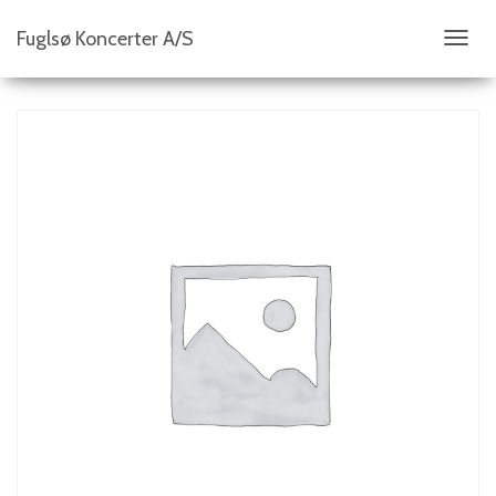
Fuglsø Koncerter A/S
S
K
I
F
T
N
A
V
I
G
A
T
I
O
N