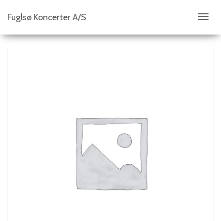
Fuglsø Koncerter A/S
S
K
I
F
T
N
A
V
I
G
A
T
I
O
N