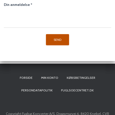
Din anmeldelse
*
FORSIDE
MIN KONTO
KØBSBETINGELSER
PERSONDATAPOLITIK
FUGLSOECENTRET.DK
Copyright Fuglsø Koncerter A/S, Dragsmurvej 6, 8420 Knebel, CVR