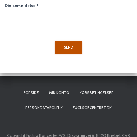
Din anmeldelse
*
FORSIDE
MIN KONTO
KØBSBETINGELSER
PERSONDATAPOLITIK
FUGLSOECENTRET.DK
Copyright Fuglsø Koncerter A/S, Dragsmurvej 6, 8420 Knebel, CVR