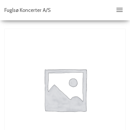
Fuglsø Koncerter A/S
S
K
I
F
T
N
A
V
I
G
A
T
I
O
N