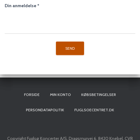
Din anmeldelse
*
FORSIDE
MIN KONTO
KØBSBETINGELSER
PERSONDATAPOLITIK
FUGLSOECENTRET.DK
Copyright Fuglsø Koncerter A/S, Dragsmurvej 6, 8420 Knebel, CVR