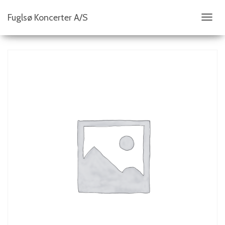
Fuglsø Koncerter A/S
S
K
I
F
T
N
A
V
I
G
A
T
I
O
N