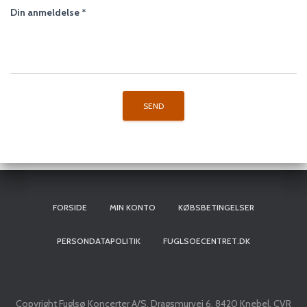
Din anmeldelse
*
FORSIDE
MIN KONTO
KØBSBETINGELSER
PERSONDATAPOLITIK
FUGLSOECENTRET.DK
Copyright Fuglsø Koncerter A/S, Dragsmurvej 6, 8420 Knebel, CVR