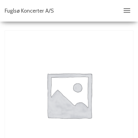
Fuglsø Koncerter A/S
S
K
I
F
T
N
A
V
I
G
A
T
I
O
N