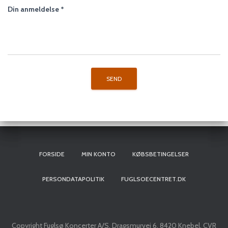
Din anmeldelse
*
FORSIDE
MIN KONTO
KØBSBETINGELSER
PERSONDATAPOLITIK
FUGLSOECENTRET.DK
Copyright Fuglsø Koncerter A/S, Dragsmurvej 6, 8420 Knebel, CVR