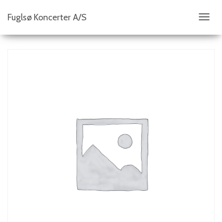
Fuglsø Koncerter A/S
S
K
I
F
T
N
A
V
I
G
A
T
I
O
N