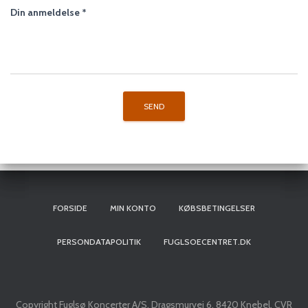
Din anmeldelse
*
FORSIDE
MIN KONTO
KØBSBETINGELSER
PERSONDATAPOLITIK
FUGLSOECENTRET.DK
Copyright Fuglsø Koncerter A/S, Dragsmurvej 6, 8420 Knebel, CVR