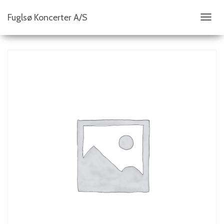
Fuglsø Koncerter A/S
S
K
I
F
T
N
A
V
I
G
A
T
I
O
N