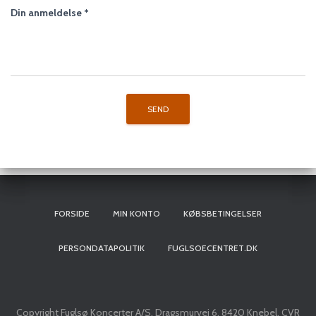
Din anmeldelse
*
FORSIDE
MIN KONTO
KØBSBETINGELSER
PERSONDATAPOLITIK
FUGLSOECENTRET.DK
Copyright Fuglsø Koncerter A/S, Dragsmurvej 6, 8420 Knebel, CVR