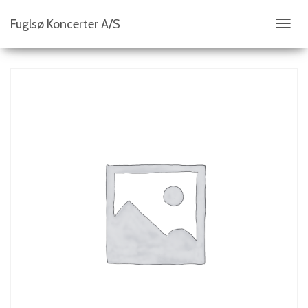
Fuglsø Koncerter A/S
S
K
I
F
T
N
A
V
I
G
A
T
I
O
N