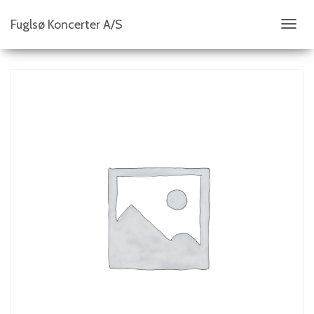
Fuglsø Koncerter A/S
S
K
I
F
T
N
A
V
I
G
A
T
I
O
N