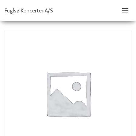
Fuglsø Koncerter A/S
S
K
I
F
T
N
A
V
I
G
A
T
I
O
N