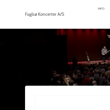
INFO
Fuglsø Koncerter A/S