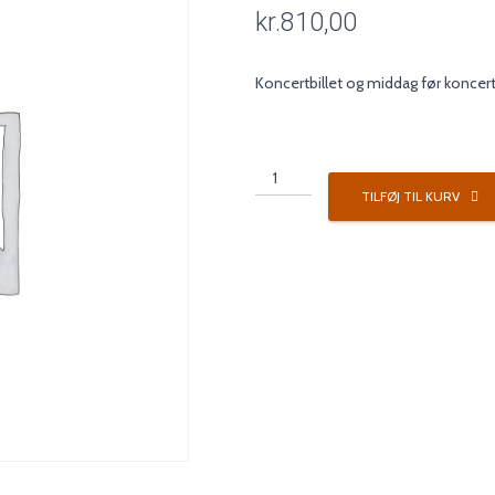
kr.
810,00
Koncertbillet og middag før koncert
Koncertpakke
2
TILFØJ TIL KURV
antal