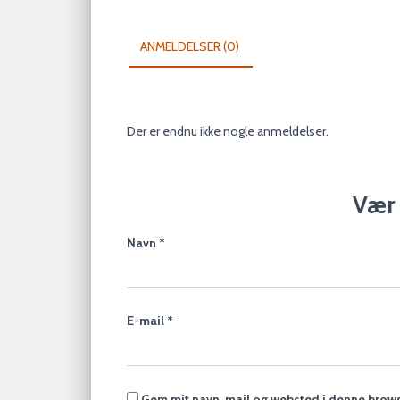
ANMELDELSER (0)
Der er endnu ikke nogle anmeldelser.
Vær 
Navn
*
E-mail
*
Gem mit navn, mail og websted i denne brows