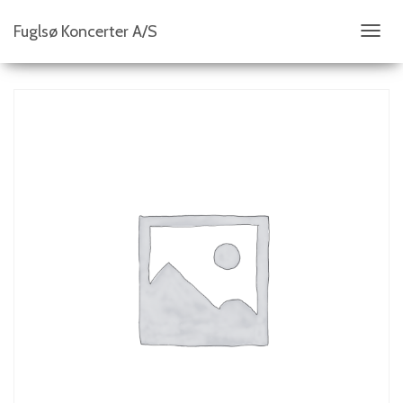
Fuglsø Koncerter A/S
S
K
I
F
T
N
A
V
I
G
A
T
I
O
N