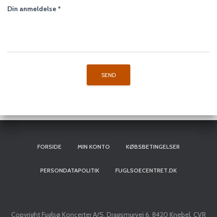
Din anmeldelse
*
FORSIDE
MIN KONTO
KØBSBETINGELSER
PERSONDATAPOLITIK
FUGLSOECENTRET.DK
Copyright Fuglsø Koncerter A/S, Dragsmurvej 6, 8420 Knebel, CVR