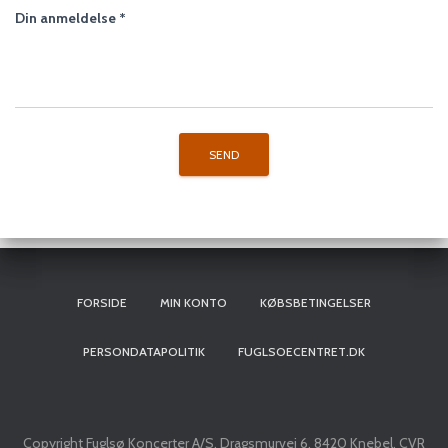
Din anmeldelse
*
FORSIDE
MIN KONTO
KØBSBETINGELSER
PERSONDATAPOLITIK
FUGLSOECENTRET.DK
Copyright Fuglsø Koncerter A/S, Dragsmurvej 6, 8420 Knebel, CVR