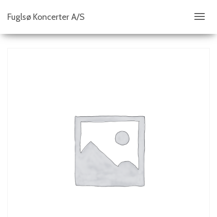
Fuglsø Koncerter A/S
S
K
I
F
T
N
A
V
I
G
A
T
I
O
N