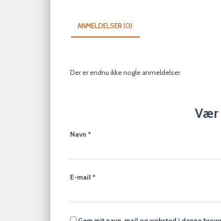
ANMELDELSER (0)
Der er endnu ikke nogle anmeldelser.
Vær 
Navn
*
E-mail
*
Gem mit navn, mail og websted i denne brows