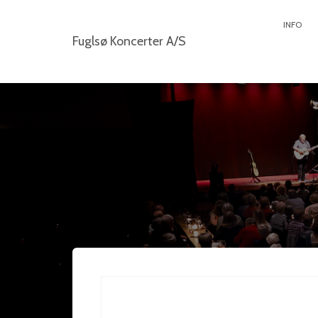
INFO
Fuglsø Koncerter A/S