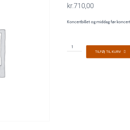
kr.
710,00
Koncertbillet og middag før koncert
Koncertpakke
2
TILFØJ TIL KURV
antal