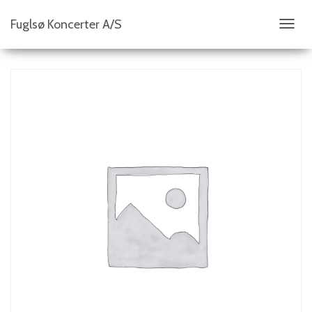
Fuglsø Koncerter A/S
S
K
I
F
T
N
A
V
I
G
A
T
I
O
N