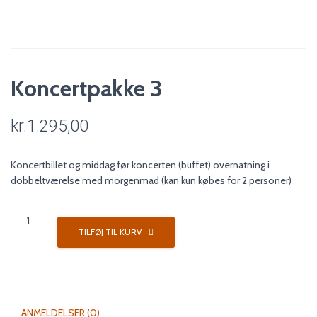
Koncertpakke 3
kr.
1.295,00
Koncertbillet og middag før koncerten (buffet) overnatning i
dobbeltværelse med morgenmad (kan kun købes for 2 personer)
Koncertpakke
3
TILFØJ TIL KURV
antal
ANMELDELSER (0)