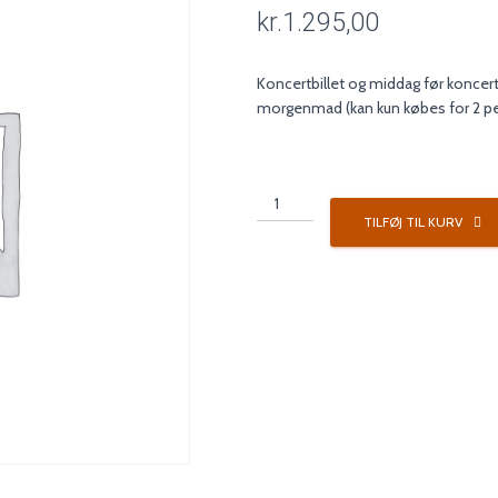
kr.
1.295,00
Koncertbillet og middag før koncer
morgenmad (kan kun købes for 2 p
Koncertpakke
3
TILFØJ TIL KURV
antal