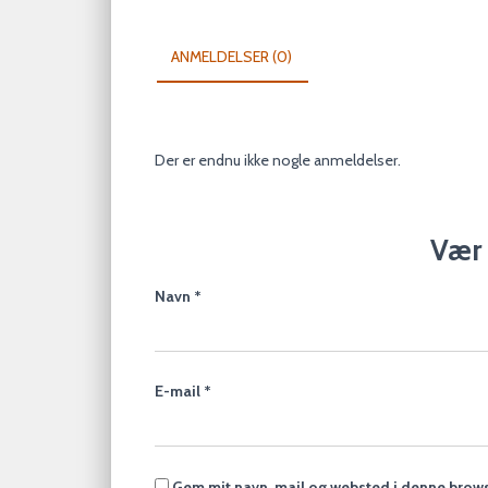
ANMELDELSER (0)
Der er endnu ikke nogle anmeldelser.
Vær 
Navn
*
E-mail
*
Gem mit navn, mail og websted i denne brows