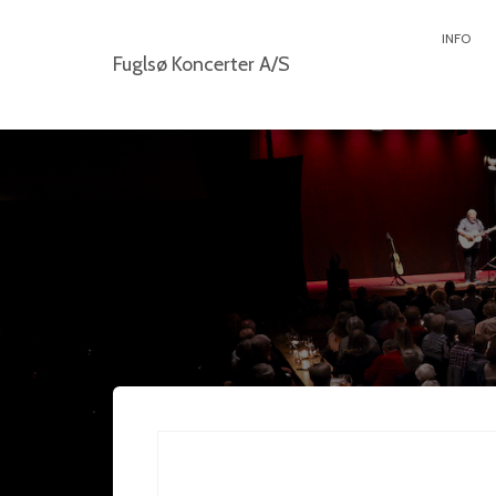
INFO
Fuglsø Koncerter A/S