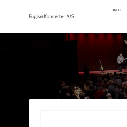
INFO
Fuglsø Koncerter A/S