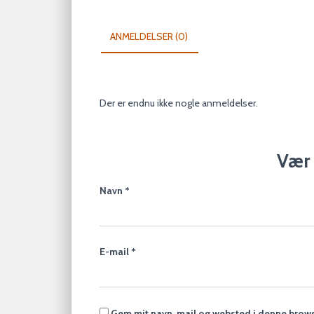
ANMELDELSER (0)
Der er endnu ikke nogle anmeldelser.
Vær 
Navn
*
E-mail
*
Gem mit navn, mail og websted i denne brows