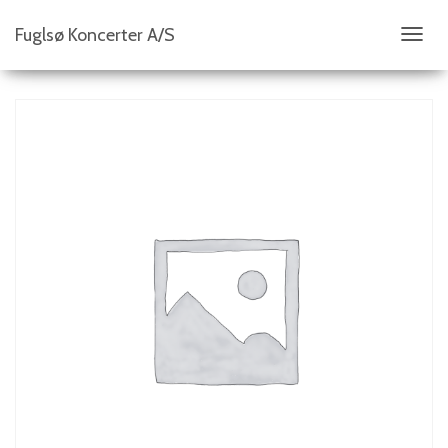
Fuglsø Koncerter A/S
S
K
I
F
T
N
A
V
I
G
A
T
I
O
N