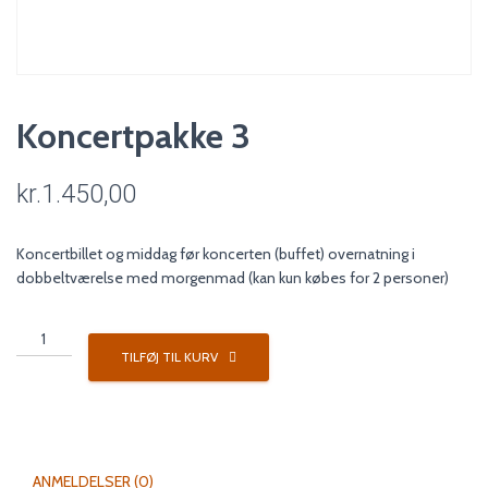
Koncertpakke 3
kr.
1.450,00
Koncertbillet og middag før koncerten (buffet) overnatning i
dobbeltværelse med morgenmad (kan kun købes for 2 personer)
Koncertpakke
3
TILFØJ TIL KURV
antal
ANMELDELSER (0)