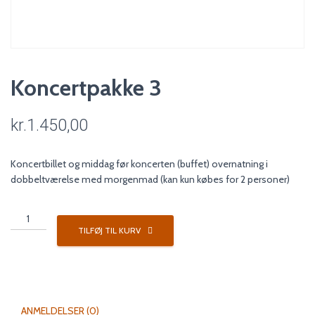
Koncertpakke 3
kr.
1.450,00
Koncertbillet og middag før koncerten (buffet) overnatning i
dobbeltværelse med morgenmad (kan kun købes for 2 personer)
Koncertpakke
3
TILFØJ TIL KURV
antal
ANMELDELSER (0)