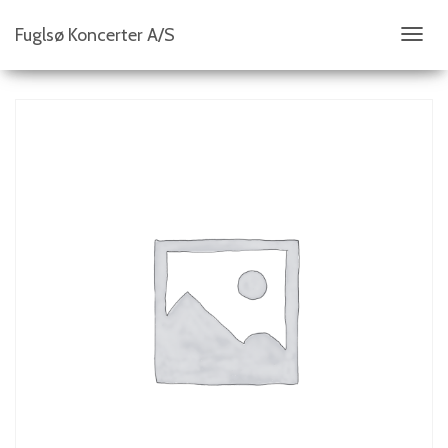
Fuglsø Koncerter A/S
S
K
I
F
T
N
A
V
I
G
A
T
I
O
N