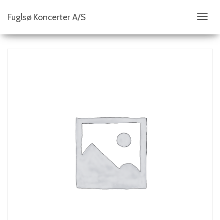
Fuglsø Koncerter A/S
S
K
I
F
T
N
A
V
I
G
A
T
I
O
N