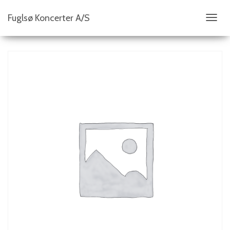
Fuglsø Koncerter A/S
S
K
I
F
T
N
A
V
I
G
A
T
I
O
N