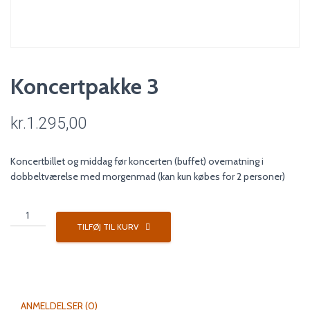
Koncertpakke 3
kr.
1.295,00
Koncertbillet og middag før koncerten (buffet) overnatning i
dobbeltværelse med morgenmad (kan kun købes for 2 personer)
Koncertpakke
3
TILFØJ TIL KURV
antal
ANMELDELSER (0)