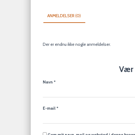
ANMELDELSER (0)
Der er endnu ikke nogle anmeldelser.
Vær 
Navn
*
E-mail
*
Gem mit navn, mail og websted i denne brows