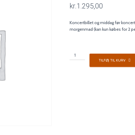
kr.
1.295,00
Koncertbillet og middag før koncer
morgenmad (kan kun købes for 2 p
Koncertpakke
3
TILFØJ TIL KURV
antal