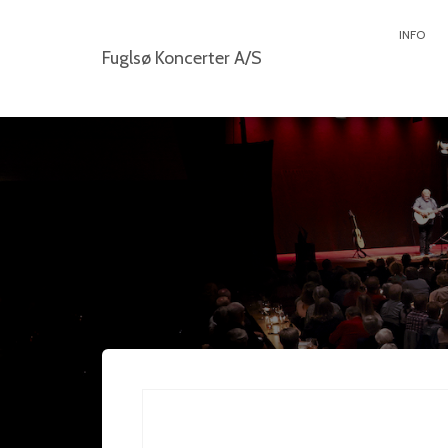
INFO
Fuglsø Koncerter A/S