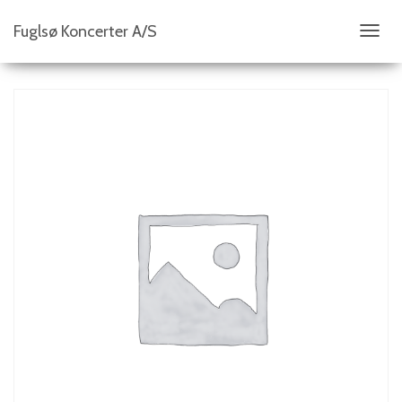
Fuglsø Koncerter A/S
S
K
I
F
T
N
A
V
I
G
A
T
I
O
N