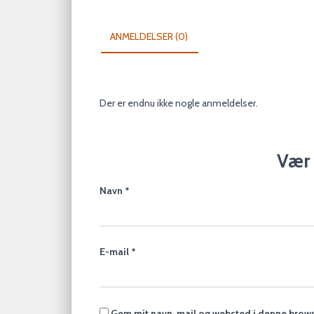
ANMELDELSER (0)
Der er endnu ikke nogle anmeldelser.
Vær 
Navn
*
E-mail
*
Gem mit navn, mail og websted i denne brows