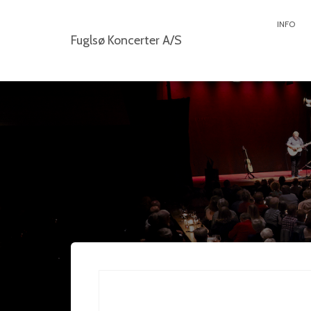
INFO
Fuglsø Koncerter A/S