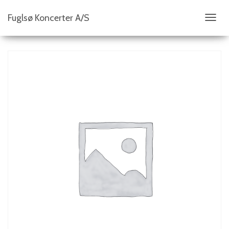
Fuglsø Koncerter A/S
S
K
I
F
T
N
A
V
I
G
A
T
I
O
N