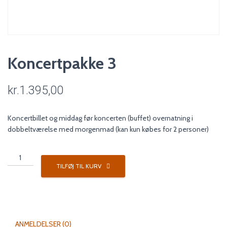
Koncertpakke 3
kr.
1.395,00
Koncertbillet og middag før koncerten (buffet) overnatning i
dobbeltværelse med morgenmad (kan kun købes for 2 personer)
Koncertpakke
3
TILFØJ TIL KURV
antal
ANMELDELSER (0)