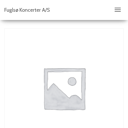
Fuglsø Koncerter A/S
S
K
I
F
T
N
A
V
I
G
A
T
I
O
N