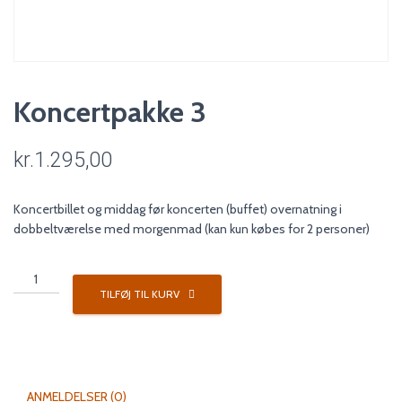
Koncertpakke 3
kr.
1.295,00
Koncertbillet og middag før koncerten (buffet) overnatning i
dobbeltværelse med morgenmad (kan kun købes for 2 personer)
Koncertpakke
3
TILFØJ TIL KURV
antal
ANMELDELSER (0)