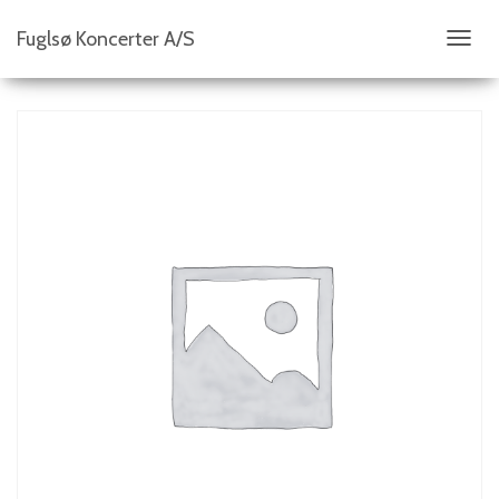
Fuglsø Koncerter A/S
S
K
I
F
T
N
A
V
I
G
A
T
I
O
N