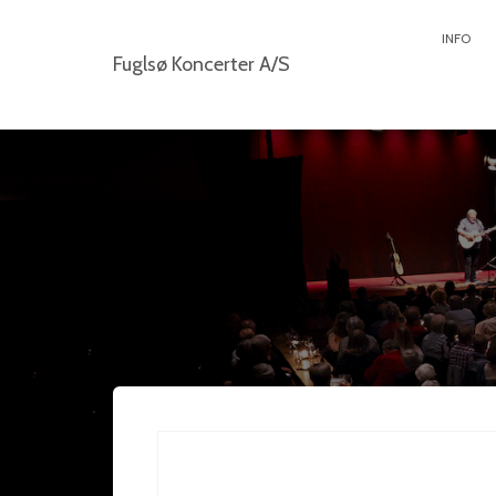
INFO
Fuglsø Koncerter A/S