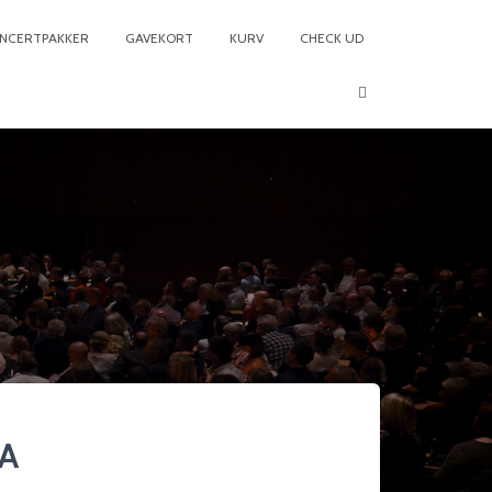
NCERTPAKKER
GAVEKORT
KURV
CHECK UD
3A