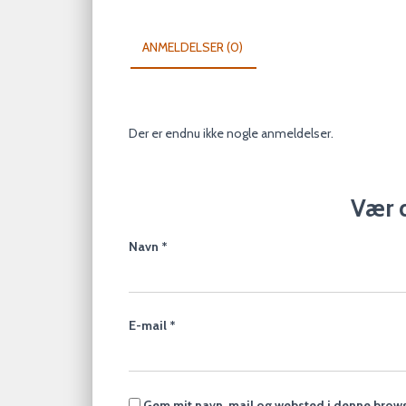
ANMELDELSER (0)
Der er endnu ikke nogle anmeldelser.
Vær d
Navn
*
E-mail
*
Gem mit navn, mail og websted i denne brows