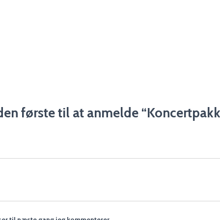
en første til at anmelde “Koncertpak
er til næste gang jeg kommenterer.