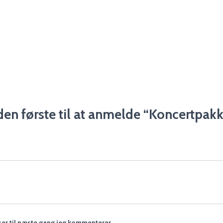
en første til at anmelde “Koncertpak
er til næste gang jeg kommenterer.