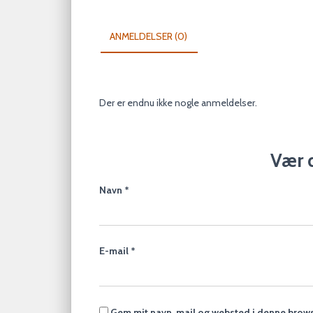
ANMELDELSER (0)
Der er endnu ikke nogle anmeldelser.
Vær d
Navn
*
E-mail
*
Gem mit navn, mail og websted i denne brows