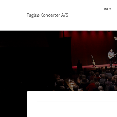
INFO
Fuglsø Koncerter A/S