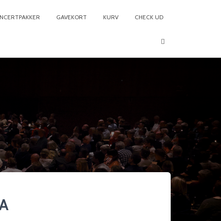
NCERTPAKKER
GAVEKORT
KURV
CHECK UD
3A