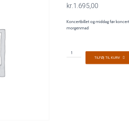
kr.
1.695,00
Koncertbillet og middag før koncer
morgenmad
Koncertpakke
3A
TILFØJ TIL KURV
antal