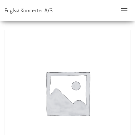
Fuglsø Koncerter A/S
S
K
I
F
T
N
A
V
I
G
A
T
I
O
N