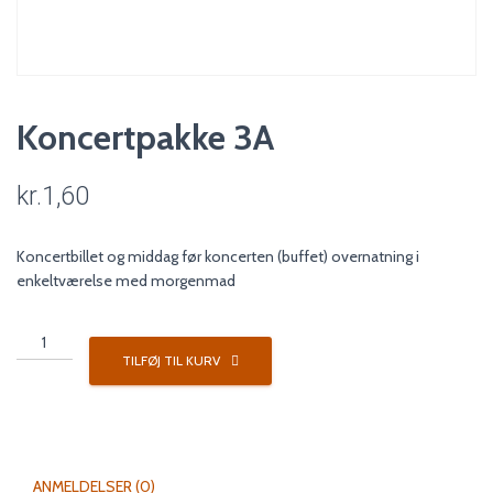
Koncertpakke 3A
kr.
1,60
Koncertbillet og middag før koncerten (buffet) overnatning i
enkeltværelse med morgenmad
Koncertpakke
3A
TILFØJ TIL KURV
antal
ANMELDELSER (0)