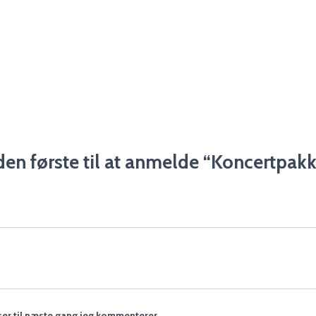
en første til at anmelde “Koncertpak
er til næste gang jeg kommenterer.