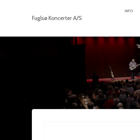
INFO
Fuglsø Koncerter A/S