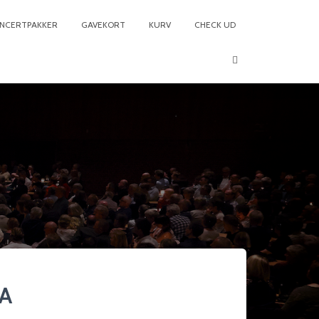
NCERTPAKKER
GAVEKORT
KURV
CHECK UD
3A