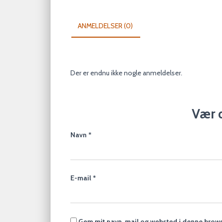
ANMELDELSER (0)
Der er endnu ikke nogle anmeldelser.
Vær d
Navn
*
E-mail
*
Gem mit navn, mail og websted i denne brows